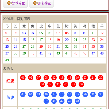
澳铁算盘
报彩神童
2026年生肖对照表
马
蛇
龙
兔
虎
牛
鼠
猪
狗
鸡
猴
羊
01
02
03
04
05
06
07
08
09
10
11
12
13
14
15
16
17
18
19
20
21
22
23
24
25
26
27
28
29
30
31
32
33
34
35
36
37
38
39
40
41
42
43
44
45
46
47
48
49
波色表
01
02
07
08
12
13
18
19
23
24
29
红波
30
34
35
40
45
46
03
04
09
10
14
15
20
25
26
31
36
蓝波
37
41
42
47
48