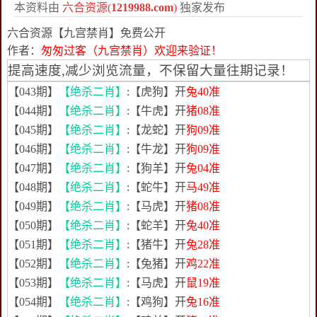
本资料由
六合资源(
1219988.com
)
独家发布
六合资源【九宫禁肖】免费公开
作者：
匆匆过客（九宫禁肖）欢迎来验证！
提高速度,减少浏览流量，不保留大量往期记录！
【043期】
【绝杀二肖】
:【虎狗】开
兔40准
【044期】
【绝杀二肖】
:【牛虎】开
猪08准
【045期】
【绝杀二肖】
:【龙蛇】开
狗09准
【046期】
【绝杀二肖】
:【牛龙】开
狗09准
【047期】
【绝杀二肖】
:【狗羊】开
兔04准
【048期】
【绝杀二肖】
:【蛇牛】开
马49准
【049期】
【绝杀二肖】
:【马虎】开
猪08准
【050期】
【绝杀二肖】
:【蛇羊】开
兔40准
【051期】
【绝杀二肖】
:【猪牛】开
兔28准
【052期】
【绝杀二肖】
:【兔猪】开
鸡22准
【053期】
【绝杀二肖】
:【马虎】开
鼠19准
【054期】
【绝杀二肖】
:【鸡狗】开
兔16准