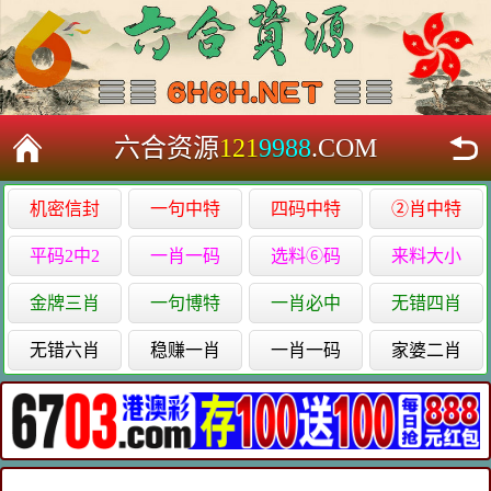
六合资源
121
9988
.COM
机密信封
一句中特
四码中特
②肖中特
平码2中2
一肖一码
选料⑥码
来料大小
金牌三肖
一句博特
一肖必中
无错四肖
无错六肖
稳赚一肖
一肖一码
家婆二肖