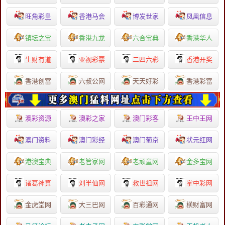
旺角彩皇
香港马会
博发世家
凤凰信息
镇坛之宝
香港九龙
六合宝典
香港华人
生财有道
亚视彩票
二四六彩
香港开奖
香港创富
六叔公网
天天好彩
香港彩富
澳彩资源
澳彩之家
澳门彩客
王中王网
澳门资料
澳门彩经
澳门葡京
状元红网
港澳宝典
老管家网
老顽童网
金多宝网
诸葛神算
刘半仙网
救世祖网
掌中彩网
金虎堂网
大三巴网
百彩通网
横财富网