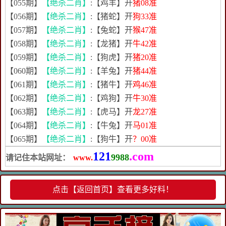
【055期】
【绝杀二肖】
:【鸡羊】开
猪08准
【056期】
【绝杀二肖】
:【猪蛇】开
狗33准
【057期】
【绝杀二肖】
:【兔蛇】开
猴47准
【058期】
【绝杀二肖】
:【龙猪】开
牛42准
【059期】
【绝杀二肖】
:【狗虎】开
猪20准
【060期】
【绝杀二肖】
:【羊兔】开
猪44准
【061期】
【绝杀二肖】
:【猪牛】开
鸡46准
【062期】
【绝杀二肖】
:【鸡狗】开
牛30准
【063期】
【绝杀二肖】
:【虎马】开
龙27准
【064期】
【绝杀二肖】
:【牛兔】开
马01准
【065期】
【绝杀二肖】
:【狗牛】开
？00准
121
.com
9988
请记住本站网址：
www.
点击【返回首页】查看更多好料！