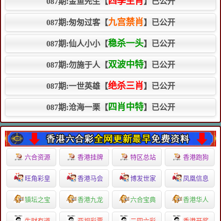
四季生肖
087期:金鱼先生【
】已公开
九宫禁肖
087期:匆匆过客【
】已公开
稳杀一头
087期:仙人小小【
】已公开
双波中特
087期:勿施于人【
】已公开
绝杀三肖
087期:一世英雄【
】已公开
四肖中特
087期:沧海一栗【
】已公开
六合资源
香港挂牌
特区总站
香港跑狗
旺角彩皇
香港马会
博发世家
凤凰信息
镇坛之宝
香港九龙
六合宝典
香港华人
生财有道
亚视彩票
二四六彩
香港开奖