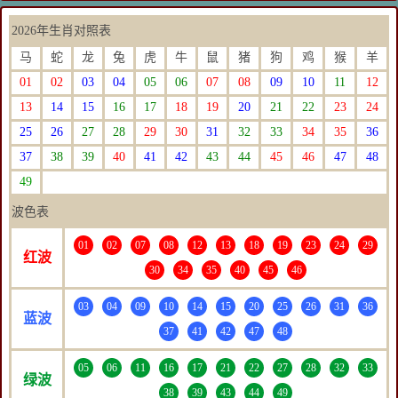
2026年生肖对照表
马
蛇
龙
兔
虎
牛
鼠
猪
狗
鸡
猴
羊
01
02
03
04
05
06
07
08
09
10
11
12
13
14
15
16
17
18
19
20
21
22
23
24
25
26
27
28
29
30
31
32
33
34
35
36
37
38
39
40
41
42
43
44
45
46
47
48
49
波色表
01
02
07
08
12
13
18
19
23
24
29
红波
30
34
35
40
45
46
03
04
09
10
14
15
20
25
26
31
36
蓝波
37
41
42
47
48
05
06
11
16
17
21
22
27
28
32
33
绿波
38
39
43
44
49