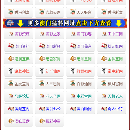
香港创富
六叔公网
天天好彩
香港彩富
澳彩资源
澳彩之家
澳门彩客
王中王网
澳门资料
澳门彩经
澳门葡京
状元红网
港澳宝典
老管家网
老顽童网
金多宝网
诸葛神算
刘半仙网
救世祖网
掌中彩网
金虎堂网
大三巴网
百彩通网
横财富网
马经论坛
老夫子网
中彩堂网
天机老人
澳藏宝阁
澳洪七公
澳百顺网
奇人中特
澳铁算盘
报彩神童