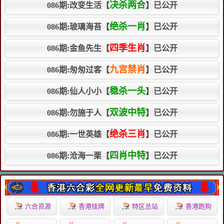
决杀两合
086期:改变生活【
】已公开
绝杀一肖
086期:玻璃海苔【
】已公开
四季生肖
086期:金鱼先生【
】已公开
九宫禁肖
086期:匆匆过客【
】已公开
稳杀一头
086期:仙人小小【
】已公开
双波中特
086期:勿施于人【
】已公开
绝杀三肖
086期:一世英雄【
】已公开
四肖中特
086期:沧海一栗【
】已公开
六合资源
香港挂牌
特区总站
香港跑狗