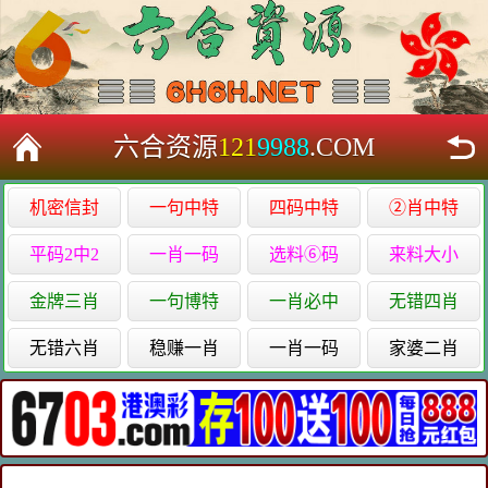
六合资源
121
9988
.COM
机密信封
一句中特
四码中特
②肖中特
平码2中2
一肖一码
选料⑥码
来料大小
金牌三肖
一句博特
一肖必中
无错四肖
无错六肖
稳赚一肖
一肖一码
家婆二肖