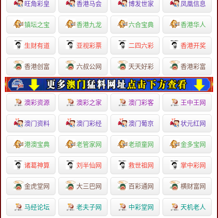
旺角彩皇
香港马会
博发世家
凤凰信息
镇坛之宝
香港九龙
六合宝典
香港华人
生财有道
亚视彩票
二四六彩
香港开奖
香港创富
六叔公网
天天好彩
香港彩富
澳彩资源
澳彩之家
澳门彩客
王中王网
澳门资料
澳门彩经
澳门葡京
状元红网
港澳宝典
老管家网
老顽童网
金多宝网
诸葛神算
刘半仙网
救世祖网
掌中彩网
金虎堂网
大三巴网
百彩通网
横财富网
马经论坛
老夫子网
中彩堂网
天机老人